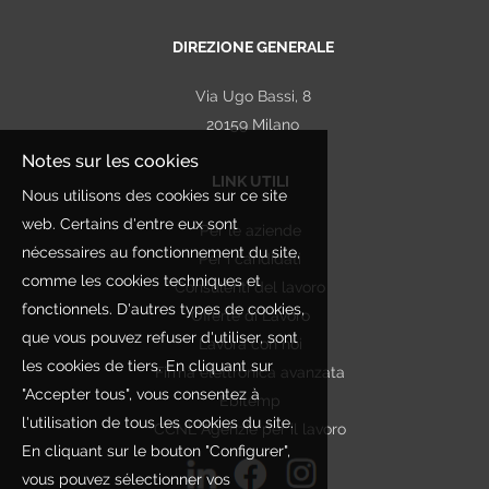
DIREZIONE GENERALE
Via Ugo Bassi, 8
20159 Milano
Notes sur les cookies
LINK UTILI
Nous utilisons des cookies sur ce site
web. Certains d'entre eux sont
Per le aziende
nécessaires au fonctionnement du site,
Per i candidati
comme les cookies techniques et
Consulenti del lavoro
fonctionnels. D'autres types de cookies,
Offerte di Lavoro
que vous pouvez refuser d'utiliser, sont
Lavora con noi
les cookies de tiers. En cliquant sur
Firma elettronica avanzata
"Accepter tous", vous consentez à
Ebitemp
l'utilisation de tous les cookies du site.
CCNL Agenzie per il lavoro
En cliquant sur le bouton "Configurer",
vous pouvez sélectionner vos