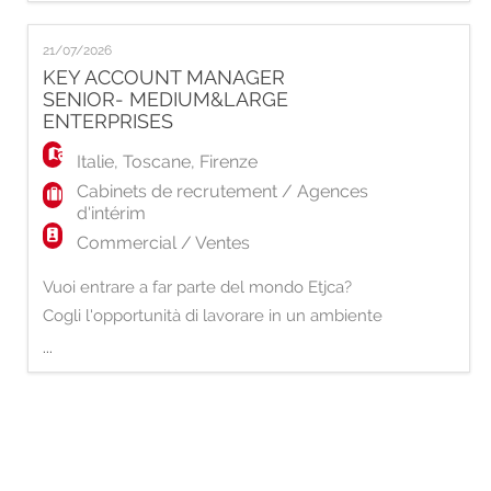
EN
proprio Capitale Umano. Siamo alla ricerca
di Senior Regional Developer con una forte
21/07/2026
attitudine allo sviluppo commerciale e alla
KEY ACCOUNT MANAGER
FR
creazione di relazioni di valore sul territorio.
SENIOR- MEDIUM&LARGE
La risorsa avrà la responsab
ENTERPRISES
IT
Italie
,
Toscane
,
Firenze
Cabinets de recrutement / Agences
d'intérim
DE
Commercial / Ventes
Vuoi entrare a far parte del mondo Etjca?
ES
Cogli l'opportunità di lavorare in un ambiente inclusivo, in 
...
In un'ottica di potenziamento del team commerciale, siam
PT
La risorsa avrà la respo