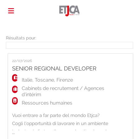
Accueil
Résultats pour:
Emplois
22/07/2026
SENIOR REGIONAL DEVELOPER
Déposez
Italie
,
Toscane
,
Firenze
Cabinets de recrutement / Agences
d'intérim
votre
Connexion
Ressources humaines
Vuoi entrare a far parte del mondo Etjca?
CV
Langue
Cogli l'opportunità di lavorare in un ambiente
inclusivo, in forte sviluppo e che dà valore al
...