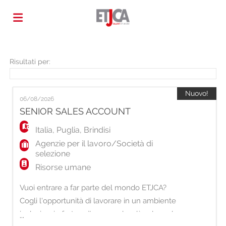
Home
Risultati per:
Offerte
Nuovo!
06/08/2026
SENIOR SALES ACCOUNT
di
Carica
Italia
,
Puglia
,
Brindisi
Agenzie per il lavoro/Società di
selezione
lavoro
il
Login
Risorse umane
Vuoi entrare a far parte del mondo ETJCA?
CV
Lingua
Cogli l'opportunità di lavorare in un ambiente
inclusivo, in forte sviluppo e che dà valore al
...