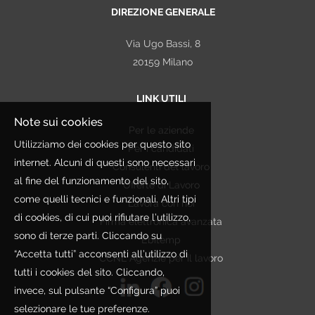
DIREZIONE GENERALE
Via Ugo Bassi, 8
20159 Milano
LINK UTILI
Note sui cookies
Per le aziende
Utilizziamo dei cookies per questo sito
Per i candidati
internet. Alcuni di questi sono necessari
Consulenti del lavoro
al fine del funzionamento del sito,
Offerte di Lavoro
come quelli tecnici e funzionali. Altri tipi
Lavora con noi
di cookies, di cui puoi rifiutare l’utilizzo,
Firma elettronica avanzata
sono di terze parti. Cliccando su
Ebitemp
“Accetta tutti” acconsenti all’utilizzo di
CCNL Agenzie per il lavoro
tutti i cookies del sito. Cliccando,
invece, sul pulsante “Configura” puoi
selezionare le tue preferenze.