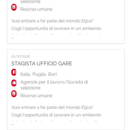
selezione
Risorse umane
Vuoi entrare a far parte del mondo Etjca?
Cogli l'opportunità di lavorare in un ambiente
inclusivo, in forte sviluppo e che dà valore al
...
proprio Capitale Umano. Siamo alla ricerca
di Senior Regional Developer con una forte
22/07/2026
attitudine allo sviluppo commerciale e alla
STAGISTA UFFICIO GARE
creazione di relazioni di valore sul territorio.
La risorsa avrà la responsab
Italia
,
Puglia
,
Bari
Agenzie per il lavoro/Società di
selezione
Risorse umane
Vuoi entrare a far parte del mondo Etjca?
Cogli l'opportunità di lavorare in un ambiente
inclusivo, in forte sviluppo e che valorizza il
...