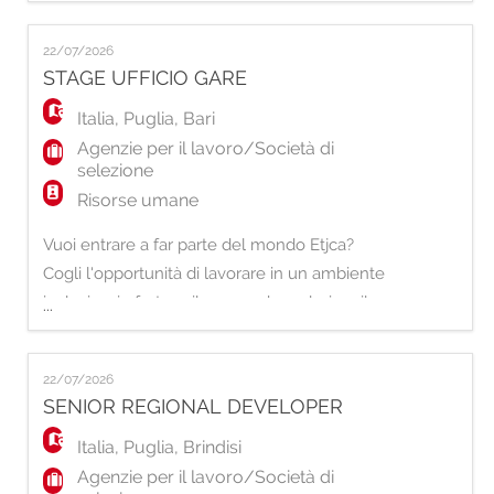
EN
proprio Capitale Umano. Per la nostra Filiale
di Brindisi, siamo alla ricerca di un Senior
22/07/2026
Sales Account che voglia fare la differenza.
STAGE UFFICIO GARE
FR
Sei pronto a diventare un protagonista della
nostra crescita?
Italia
,
Puglia
,
Bari
Agenzie per il lavoro/Società di
IT
selezione
Risorse umane
DE
Vuoi entrare a far parte del mondo Etjca?
Cogli l'opportunità di lavorare in un ambiente
inclusivo, in forte sviluppo e che valorizza il
ES
...
proprio Capitale Umano. Per il nostro Ufficio
Gare siamo alla ricerca di un/una Stagista
PT
22/07/2026
Ufficio Gare presso la nostra filiale di Bari. La
SENIOR REGIONAL DEVELOPER
risorsa affiancherà il team nelle attività
quotidiane legate alla gesti
Italia
,
Puglia
,
Brindisi
Agenzie per il lavoro/Società di