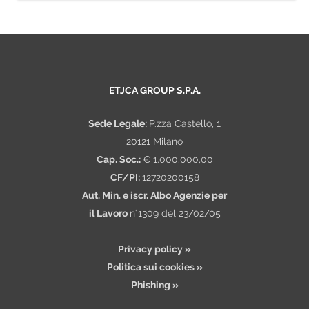
proprio Capitale Umano. Per il nostro Ufficio
Gare siamo alla ricerca di un/una Stagista
Ufficio Gare presso la nostra filiale di Bari. La
risorsa affiancherà il team nelle attività
quotidiane legate alla gesti
ETJCA GROUP S.P.A.
Sede Legale:
P.zza Castello, 1
20121 Milano
Cap. Soc.:
€ 1.000.000,00
CF/PI:
12720200158
Aut. Min. e iscr. Albo Agenzie per
il Lavoro
n°1309 del 23/02/05
Privacy policy »
Politica sui cookies »
Phishing »