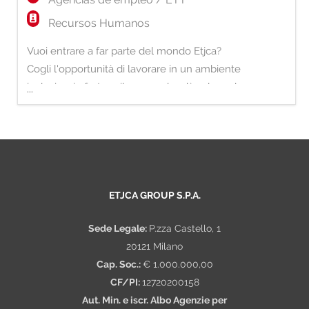
Recursos Humanos
Vuoi entrare a far parte del mondo Etjca?
Cogli l'opportunità di lavorare in un ambiente
inclusivo, in forte sviluppo e che dà valore al
...
proprio Capitale Umano. Siamo alla ricerca
di Senior Regional Developer con una forte
attitudine allo sviluppo commerciale e alla
creazione di relazioni di valore sul territorio.
La risorsa avrà la responsab
ETJCA GROUP S.P.A.
Sede Legale:
P.zza Castello, 1
20121 Milano
Cap. Soc.:
€ 1.000.000,00
CF/PI:
12720200158
Aut. Min. e iscr. Albo Agenzie per