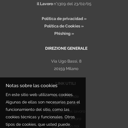
il Lavoro
n°1309 del 23/02/05
Política de privacidad »
Política de Cookies »
Phishing »
DIREZIONE GENERALE
Via Ugo Bassi, 8
20159 Milano
LINK UTILI
Notas sobre las cookies
En este sitio web utilizamos cookies.
Per le aziende
Algunas de ellas son necesarias para el
Per i candidati
funcionamiento del sitio, como las
Consulenti del lavoro
cookies técnicas y funcionales. Otros
Offerte di Lavoro
tipos de cookies, que usted puede
Lavora con noi