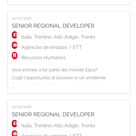
EN
proprio Capitale Umano Per potenziare la
nostra rete commerciale, siamo alla ricerca
22/07/2026
di un Senior Sales Representative da inserire
FR
SENIOR REGIONAL DEVELOPER
con collaborazione in Partita IVA. La risorsa
avrà la responsabilità di svil
Italia
,
Trentino-Alto Adigio
,
Trento
IT
Agencias de empleo / ETT
Recursos Humanos
DE
Vuoi entrare a far parte del mondo Etjca?
Cogli l'opportunità di lavorare in un ambiente
ES
inclusivo, in forte sviluppo e che dà valore al
...
proprio Capitale Umano. Siamo alla ricerca
di Senior Regional Developer con una forte
PT
22/07/2026
attitudine allo sviluppo commerciale e alla
SENIOR REGIONAL DEVELOPER
creazione di relazioni di valore sul territorio.
La risorsa avrà la responsab
Italia
,
Trentino-Alto Adigio
,
Trento
Agencias de empleo / ETT