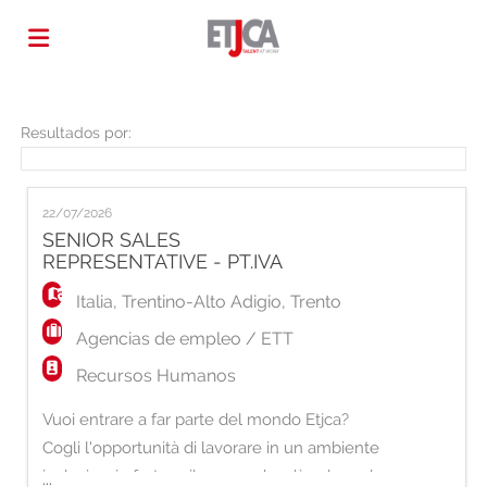
Home
Resultados por:
Lista
22/07/2026
SENIOR SALES
REPRESENTATIVE - PT.IVA
ofertas
Subir
Italia
,
Trentino-Alto Adigio
,
Trento
de
CV
Acceso
Agencias de empleo / ETT
Recursos Humanos
trabajo
Idioma
Vuoi entrare a far parte del mondo Etjca?
Cogli l'opportunità di lavorare in un ambiente
inclusivo, in forte sviluppo e che dà valore al
...