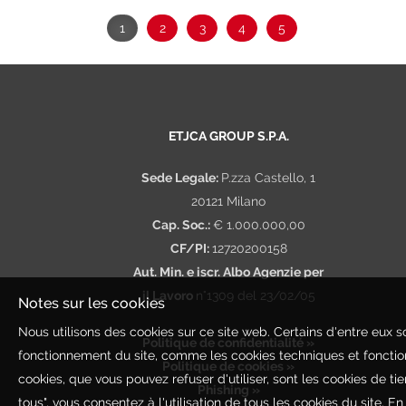
1
2
3
4
5
ETJCA GROUP S.P.A.
Sede Legale:
P.zza Castello, 1
20121 Milano
Cap. Soc.:
€ 1.000.000,00
CF/PI:
12720200158
Aut. Min. e iscr. Albo Agenzie per
il Lavoro
n°1309 del 23/02/05
Notes sur les cookies
Nous utilisons des cookies sur ce site web. Certains d'entre eux 
Politique de confidentialité »
fonctionnement du site, comme les cookies techniques et fonctio
Politique de cookies »
cookies, que vous pouvez refuser d'utiliser, sont les cookies de tie
Phishing »
tous", vous consentez à l'utilisation de tous les cookies du site. E