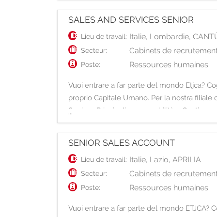
SALES AND SERVICES SENIOR
Italie
,
Lombardie
,
CANT
Lieu de travail:
Cabinets de recrutement
Secteur:
Ressources humaines
Poste:
Vuoi entrare a far parte del mondo Etjca? Cogl
proprio Capitale Umano. Per la nostra filiale 
Senior. Principali responsabilità: - Gestione 
...
SENIOR SALES ACCOUNT
Italie
,
Lazio
,
APRILIA
Lieu de travail:
Cabinets de recrutement
Secteur:
Ressources humaines
Poste:
Vuoi entrare a far parte del mondo ETJCA? Cog