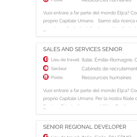
Vuoi entrare a far parte del mondo Etjca? Cogl
proprio Capitale Umano. Siamo alla ricerca d
creazione di relazioni di valore sul territorio.
...
SALES AND SERVICES SENIOR
Italie
,
Émilie-Romagne
,
Lieu de travail:
Cabinets de recrutement
Secteur:
Ressources humaines
Poste:
Vuoi entrare a far parte del mondo Etjca? Cogl
proprio Capitale Umano. Per la nostra filiale
Senior. Principali responsabilità: - Gestione 
...
SENIOR REGIONAL DEVELOPER