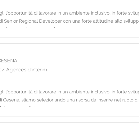
i l'opportunità di lavorare in un ambiente inclusivo, in forte svil
i Senior Regional Developer con una forte attitudine allo svilup
 La risorsa avrà la responsab
CESENA
 / Agences d'intérim
i l'opportunità di lavorare in un ambiente inclusivo, in forte svil
 di Cesena, stiamo selezionando una risorsa da inserire nel ruolo d
del processo di ricerca e