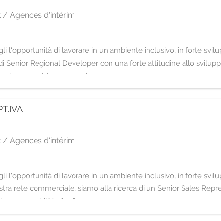
 / Agences d'intérim
i l'opportunità di lavorare in un ambiente inclusivo, in forte svil
i Senior Regional Developer con una forte attitudine allo svilup
 La risorsa avrà la responsab
T.IVA
 / Agences d'intérim
i l'opportunità di lavorare in un ambiente inclusivo, in forte svil
tra rete commerciale, siamo alla ricerca di un Senior Sales Repre
la responsabilità di svil