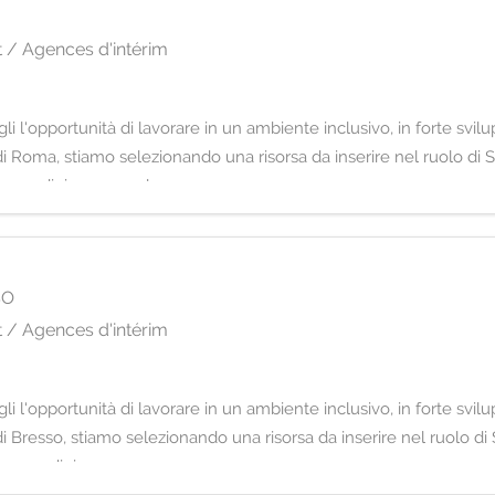
 / Agences d'intérim
i l'opportunità di lavorare in un ambiente inclusivo, in forte svil
 di Roma, stiamo selezionando una risorsa da inserire nel ruolo di 
esso di ricerca e sele
SO
 / Agences d'intérim
i l'opportunità di lavorare in un ambiente inclusivo, in forte svil
di Bresso, stiamo selezionando una risorsa da inserire nel ruolo di
cesso di ricerca e