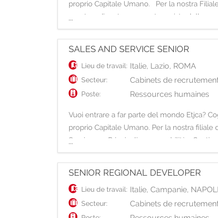
proprio Capitale Umano. Per la nostra Filiale 
pronto a diventare un protagonista della nos
...
SALES AND SERVICE SENIOR
Italie
,
Lazio
,
ROMA
Lieu de travail:
Cabinets de recrutement
Secteur:
Ressources humaines
Poste:
Vuoi entrare a far parte del mondo Etjca? Cogl
proprio Capitale Umano. Per la nostra filiale
Services. Principali responsabilità - Gestion
...
SENIOR REGIONAL DEVELOPER
Italie
,
Campanie
,
NAPOL
Lieu de travail:
Cabinets de recrutement
Secteur:
Ressources humaines
Poste: