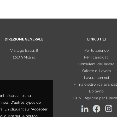
DIREZIONE GENERALE
LINK UTILI
Via Ugo Bassi, 8
Per le aziende
20159 Milano
Per i candidati
Consulenti del lavoro
Offerte di Lavoro
Lavora con noi
Firma elettronica avanza
Ebitemp
sont nécessaires au
CCNL Agenzie per il lavo
nnels. D'autres types de
rs. En cliquant sur "Accepter
n cliquant sur le bouton