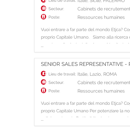
Italie
,
Sicile
,
PALERMO
Lieu de travail:
Cabinets de recrutement
Secteur:
Ressources humaines
Poste:
Vuoi entrare a far parte del mondo Etjca? Cogl
proprio Capitale Umano. Siamo alla ricerca d
creazione di relazioni di valore sul territorio.
...
SENIOR SALES REPRESENTATIVE - P
Italie
,
Lazio
,
ROMA
Lieu de travail:
Cabinets de recrutement
Secteur:
Ressources humaines
Poste:
Vuoi entrare a far parte del mondo Etjca? Cogl
proprio Capitale Umano Per potenziare la nos
collaborazione in Partita IVA. La risorsa avrà 
...