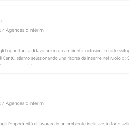
Ù
 / Agences d'intérim
i l'opportunità di lavorare in un ambiente inclusivo, in forte svil
di Cantù, stiamo selezionando una risorsa da inserire nel ruolo di:
del processo di ricerca e
 / Agences d'intérim
li l'opportunità di lavorare in un ambiente inclusivo, in forte svi