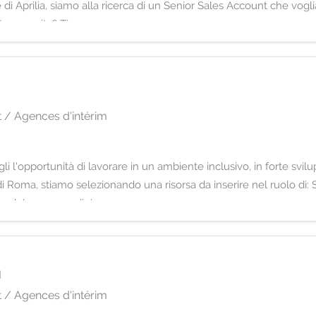
di Aprilia, siamo alla ricerca di un Senior Sales Account che voglia
tra crescita? Ti occupe
 / Agences d'intérim
i l'opportunità di lavorare in un ambiente inclusivo, in forte svil
 di Roma, stiamo selezionando una risorsa da inserire nel ruolo di:
e del processo di ricerca e
I
 / Agences d'intérim