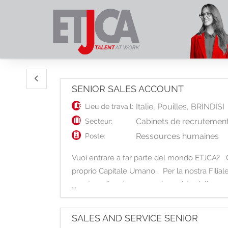
SENIOR SALES ACCOUNT
Italie
,
Pouilles
,
BRINDISI
Lieu de travail:
Cabinets de recrutement
Secteur:
Ressources humaines
Poste:
Vuoi entrare a far parte del mondo ETJCA? Cog
proprio Capitale Umano. Per la nostra Filiale 
pronto a diventare un protagonista della nos
...
SALES AND SERVICE SENIOR