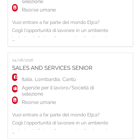
selezione
Risorse umane
Vuoi entrare a far parte del mondo Etjca?
Cogli l'opportunità di lavorare in un ambiente
inclusivo, in forte sviluppo e che dà valore al
...
proprio Capitale Umano. Per la nostra filiale
di Bresso, stiamo selezionando una risorsa
04/08/2026
da inserire nel ruolo di Sales And Service
SALES AND SERVICES SENIOR
Senior. Principali responsabilità: - Gestione
del processo di ricerca e
Italia
,
Lombardia
,
Cantù
Agenzie per il lavoro/Società di
selezione
Risorse umane
Vuoi entrare a far parte del mondo Etjca?
Cogli l'opportunità di lavorare in un ambiente
inclusivo, in forte sviluppo e che dà valore al
...