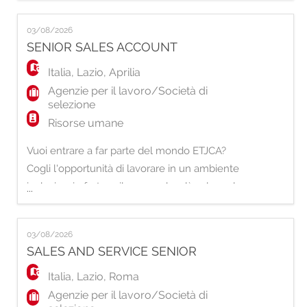
proprio Capitale Umano. Per la nostra filiale
di Cantù, stiamo selezionando una risorsa da
03/08/2026
inserire nel ruolo di: Sales And Services
SENIOR SALES ACCOUNT
Senior. Principali responsabilità: - Gestione
del processo di ricerca e
Italia
,
Lazio
,
Aprilia
Agenzie per il lavoro/Società di
selezione
Risorse umane
Vuoi entrare a far parte del mondo ETJCA?
Cogli l'opportunità di lavorare in un ambiente
inclusivo, in forte sviluppo e che dà valore al
...
proprio Capitale Umano. Per la nostra
Filiale di Aprilia, siamo alla ricerca di un
03/08/2026
Senior Sales Account che voglia fare la
SALES AND SERVICE SENIOR
differenza. Sei pronto a diventare un
protagonista della nostra crescita? Ti occupe
Italia
,
Lazio
,
Roma
Agenzie per il lavoro/Società di