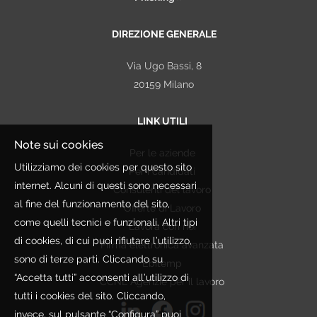
DIREZIONE GENERALE
Via Ugo Bassi, 8
20159 Milano
LINK UTILI
Note sui cookies
Per le aziende
Utilizziamo dei cookies per questo sito
Per i candidati
internet. Alcuni di questi sono necessari
Consulenti del lavoro
al fine del funzionamento del sito,
Offerte di Lavoro
come quelli tecnici e funzionali. Altri tipi
Lavora con noi
di cookies, di cui puoi rifiutare l’utilizzo,
Firma elettronica avanzata
sono di terze parti. Cliccando su
Ebitemp
“Accetta tutti” acconsenti all’utilizzo di
CCNL Agenzie per il lavoro
tutti i cookies del sito. Cliccando,
invece, sul pulsante “Configura” puoi