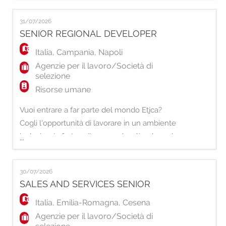
di Vimercate siamo alla ricerca di
31/07/2026
un/una Unit Manager. La risorsa sarà
SENIOR REGIONAL DEVELOPER
responsabile della gestione, supervisione e
sviluppo della filiale, garantendo il raggiun
Italia
,
Campania
,
Napoli
Agenzie per il lavoro/Società di
selezione
Risorse umane
Vuoi entrare a far parte del mondo Etjca?
Cogli l'opportunità di lavorare in un ambiente
inclusivo, in forte sviluppo e che dà valore al
...
proprio Capitale Umano. Siamo alla ricerca
di Senior Regional Developer con una forte
30/07/2026
attitudine allo sviluppo commerciale e alla
SALES AND SERVICES SENIOR
creazione di relazioni di valore sul territorio.
La risorsa avrà la responsab
Italia
,
Emilia-Romagna
,
Cesena
Agenzie per il lavoro/Società di