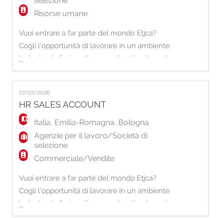
selezione
Risorse umane
Vuoi entrare a far parte del mondo Etjca?
Cogli l'opportunità di lavorare in un ambiente
inclusivo, in forte sviluppo e che dà valore al
...
proprio Capitale Umano. Per la nostra filiale
di Cesena, stiamo selezionando una risorsa
27/07/2026
da inserire nel ruolo di: Sales And Services
HR SALES ACCOUNT
Senior. Principali responsabilità: - Gestione
del processo di ricerca e
Italia
,
Emilia-Romagna
,
Bologna
Agenzie per il lavoro/Società di
selezione
Commerciale/Vendite
Vuoi entrare a far parte del mondo Etjca?
Cogli l'opportunità di lavorare in un ambiente
inclusivo, in forte sviluppo e che dà valore al
...
proprio Capitale Umano. Per la nostra filiale