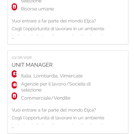
selezione
Risorse umane
Vuoi entrare a far parte del mondo Etjca?
Cogli l'opportunità di lavorare in un ambiente
inclusivo, in forte sviluppo e che dà valore al
...
proprio Capitale Umano. Per la nostra filiale
di Roma, stiamo selezionando una risorsa da
03/08/2026
inserire nel ruolo di: Senior Sales And
UNIT MANAGER
Services. Principali responsabilità -
Gestione del processo di ricerca e
Italia
,
Lombardia
,
Vimercate
Agenzie per il lavoro/Società di
selezione
Commerciale/Vendite
Vuoi entrare a far parte del mondo Etjca?
Cogli l'opportunità di lavorare in un ambiente
inclusivo, in forte sviluppo e che dà valore al
...
proprio Capitale Umano. Per la nostra filiale