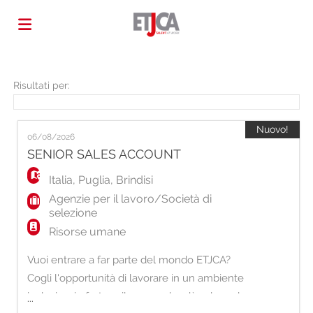
Home
Risultati per:
Offerte
Nuovo!
06/08/2026
SENIOR SALES ACCOUNT
di
Carica
Italia
,
Puglia
,
Brindisi
Agenzie per il lavoro/Società di
selezione
lavoro
il
Login
Risorse umane
Vuoi entrare a far parte del mondo ETJCA?
CV
Lingua
Cogli l'opportunità di lavorare in un ambiente
inclusivo, in forte sviluppo e che dà valore al
...