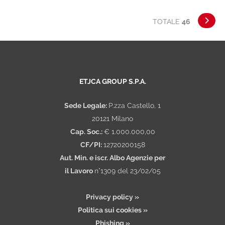
di Bologna, siamo alla ricerca di una risorsa
TOTALE
46
da inserire nel ruolo di Sales Account. Ti
occuperai di: - Gestione commerciale del
portafoglio di clienti sul ter
ETJCA GROUP S.P.A.
Sede Legale:
P.zza Castello, 1
20121 Milano
Cap. Soc.:
€ 1.000.000,00
CF/PI:
12720200158
Aut. Min. e iscr. Albo Agenzie per
il Lavoro
n°1309 del 23/02/05
Privacy policy »
Politica sui cookies »
Phishing »