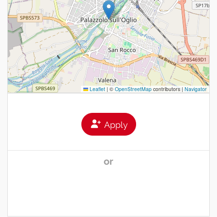
Leaflet
|
©
OpenStreetMap
contributors |
Navigator
Apply
or