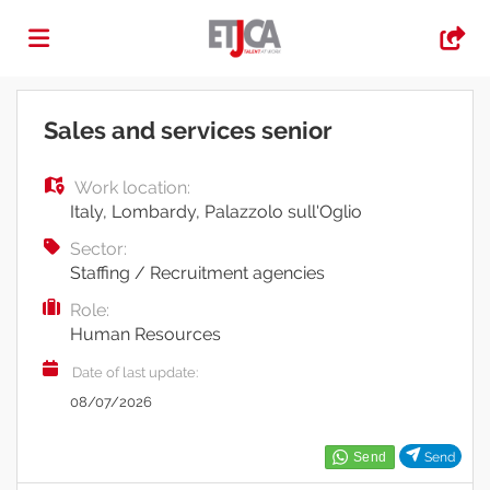
Home
Sales and services senior
Work location:
Job
Italy
,
Lombardy
,
Palazzolo sull'Oglio
Sector:
list
Upload
Staffing / Recruitment agencies
Role:
Human Resources
your
Login
Date of last update:
08/07/2026
CV
Language
Send