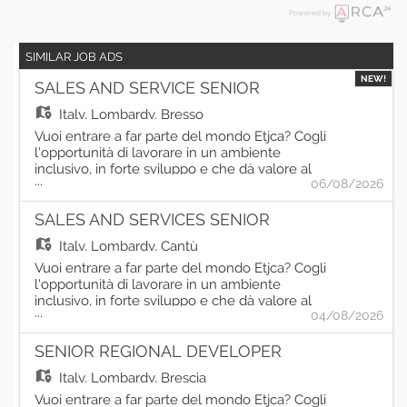
Powered by
SIMILAR JOB ADS
NEW!
SALES AND SERVICE SENIOR
Italy,
Lombardy, Bresso
Vuoi entrare a far parte del mondo Etjca? Cogli
l'opportunità di lavorare in un ambiente
inclusivo, in forte sviluppo e che dà valore al
...
06/08/2026
proprio Capitale Umano. Per la nostra filiale di
Bresso, stiamo selezionando una risorsa da
inserire nel ruolo di Sales And Service Senior.
SALES AND SERVICES SENIOR
Principali responsabilità: - Gestione del
Italy,
Lombardy, Cantù
processo di ricerca e selezione del personale,
dall'analisi del fabbisogno alla presentazione
Vuoi entrare a far parte del mondo Etjca? Cogli
dei candidati; - Redazione delle job description
l'opportunità di lavorare in un ambiente
e pubblicazione degli annunci sui principali
inclusivo, in forte sviluppo e che dà valore al
...
portali di recruiting; - Conduzione dei colloqui
04/08/2026
proprio Capitale Umano. Per la nostra filiale
di selezione e gestione dei contatti diretti con
di Cantù, stiamo selezionando una risorsa da
le aziende clienti; - Inserimento presenze,
inserire nel ruolo di: Sales And Services Senior.
SENIOR REGIONAL DEVELOPER
caricamento ore a cartellino, chiusura paghe
Principali responsabilità: - Gestione del
Italy,
Lombardy, Brescia
mensili; - Predisposizione di contratti, proroghe,
processo di ricerca e selezione del personale,
cessazioni e preventivi; - Individuazione di
dall'analisi del fabbisogno alla presentazione
Vuoi entrare a far parte del mondo Etjca? Cogli