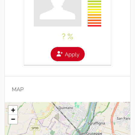
? %
Apply
MAP
+
−