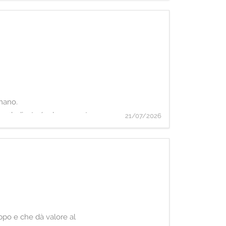
 Umano.
ior dedicato/a al segmento Medium & Large Enterprises.
21/07/2026
uppo e che dà valore al