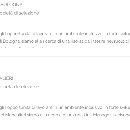
,
BOLOGNA
ocietà di selezione
i l'opportunità di lavorare in un ambiente inclusivo, in forte svil
di Bologna, siamo alla ricerca di una risorsa da inserire nel ruolo 
foglio di clienti sul ter
LIERI
ocietà di selezione
i l'opportunità di lavorare in un ambiente inclusivo, in forte svil
 di Moncalieri siamo alla ricerca di un/una Unit Manager. La risors
e, garantendo il raggiu