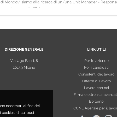
 di Mondovì siamo alla ricerca di un/una Unit Manager - Responsabi
 e sviluppo della filiale
DIREZIONE GENERALE
LINK UTILI
Via Ugo Bassi, 8
Per le aziende
20159 Milano
Per i candidati
Consulenti del lavoro
Offerte di Lavoro
Lavora con noi
Firma elettronica avanza
Ebitemp
ono necessari al fine del
CCNL Agenzie per il lavo
i cookies, di cui puoi