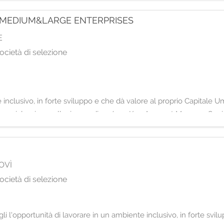
 MEDIUM&LARGE ENTERPRISES
E
ocietà di selezione
e inclusivo, in forte sviluppo e che dà valore al proprio Capitale
merciale, siamo alla ricerca di un/una Key Account Manager Sen
OVÌ
ocietà di selezione
i l'opportunità di lavorare in un ambiente inclusivo, in forte svil