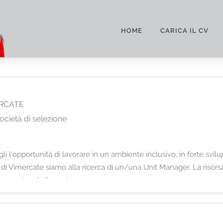
HOME
CARICA IL CV
RCATE
ocietà di selezione
i l'opportunità di lavorare in un ambiente inclusivo, in forte svil
 di Vimercate siamo alla ricerca di un/una Unit Manager. La risors
e, garantendo il raggiun