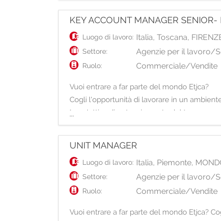
KEY ACCOUNT MANAGER SENIOR-
Italia
,
Toscana
,
FIRENZ
Luogo di lavoro:
Agenzie per il lavoro/S
Settore:
Commerciale/Vendite
Ruolo:
Vuoi entrare a far parte del mondo Etjca?
Cogli l'opportunità di lavorare in un ambient
In un'ottica di potenziamento del team com
...
La risorsa avrà la respo
UNIT MANAGER
Italia
,
Piemonte
,
MOND
Luogo di lavoro:
Agenzie per il lavoro/S
Settore:
Commerciale/Vendite
Ruolo:
Vuoi entrare a far parte del mondo Etjca? Cogl