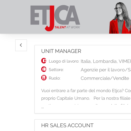
UNIT MANAGER
Italia
,
Lombardia
,
VIME
Luogo di lavoro:
Agenzie per il lavoro/S
Settore:
Commerciale/Vendite
Ruolo:
Vuoi entrare a far parte del mondo Etjca? Cogl
proprio Capitale Umano. Per la nostra filiale
gestione, supervisione e sviluppo della filial
...
HR SALES ACCOUNT