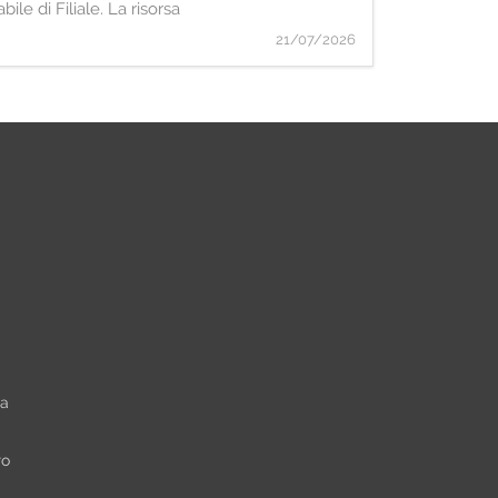
le di Filiale. La risorsa
21/07/2026
ta
ro