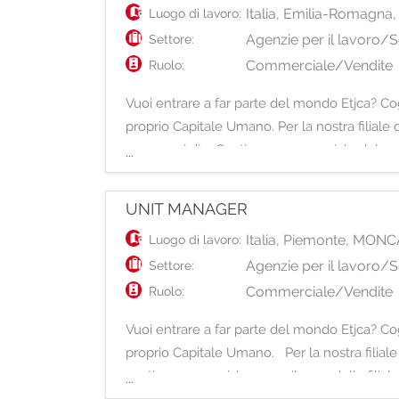
Italia
,
Emilia-Romagna
Luogo di lavoro:
Agenzie per il lavoro/S
Settore:
Commerciale/Vendite
Ruolo:
Vuoi entrare a far parte del mondo Etjca? Cogl
proprio Capitale Umano. Per la nostra filiale 
occuperai di: - Gestione commerciale del porta
...
UNIT MANAGER
Italia
,
Piemonte
,
MONCA
Luogo di lavoro:
Agenzie per il lavoro/S
Settore:
Commerciale/Vendite
Ruolo:
Vuoi entrare a far parte del mondo Etjca? Cogl
proprio Capitale Umano. Per la nostra filiale
gestione, supervisione e sviluppo della filial
...