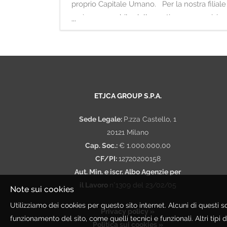
proprio Capitale Umano. Per la nostra filiale
sarà responsabile della gestione, supervisione
...
ETJCA GROUP S.P.A.
Sede Legale:
P.zza Castello, 1
20121 Milano
Cap. Soc.:
€ 1.000.000,00
CF/PI:
12720200158
Aut. Min. e iscr. Albo Agenzie per
il Lavoro
n°1309 del 23/02/05
Note sui cookies
Utilizziamo dei cookies per questo sito internet. Alcuni di questi s
Privacy policy »
funzionamento del sito, come quelli tecnici e funzionali. Altri tipi d
Politica sui cookies »